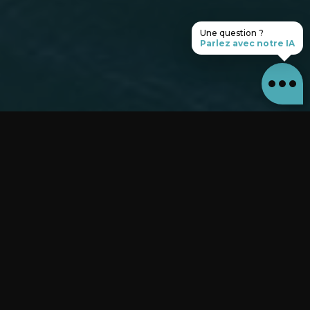
Une question ?
Parlez avec notre IA
EXPOSEZ VOTRE MARQUE LÀ OÙ ELLE COMPTE.
Des
campagnes visibles
dans la toute la
Guadeloupe, la Martinique,
la Guyane et